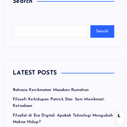
Search
C
a
ri
Search
LATEST POSTS
Rahasia Kenikmatan Masakan Rumahan
Filosofi Kehidupan Patrick Star: Seni Menikmati
Ketiadaan
Filsafat di Era Digital: Apakah Teknologi Mengubah
Makna Hidup?