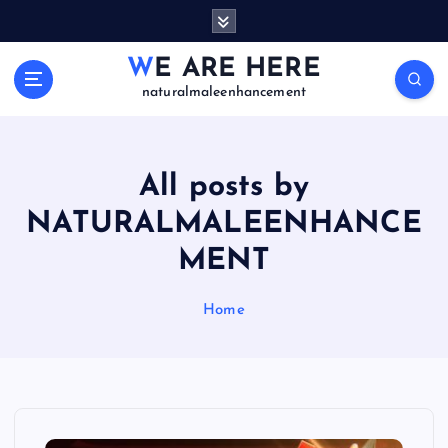
S
k
i
WE ARE HERE
p
naturalmaleenhancement
t
o
c
o
All posts by
n
NATURALMALEENHANCE
t
e
MENT
n
t
Home