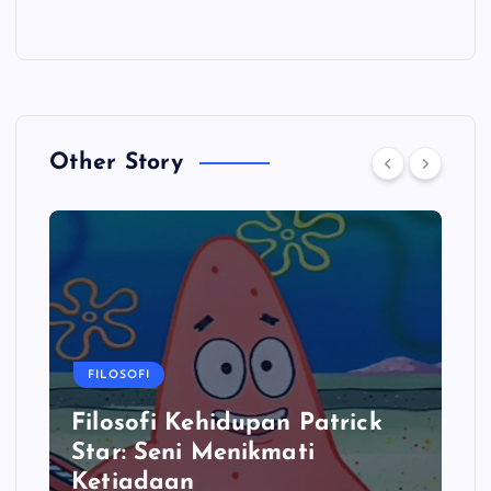
Other Story
FILOSOFI
Filosofi Kehidupan Patrick
Star: Seni Menikmati
Ketiadaan