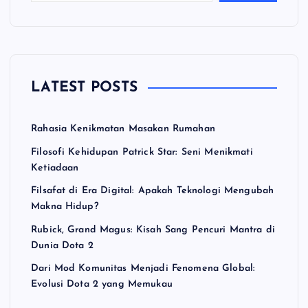
a
s
LATEST POSTS
i
p
Rahasia Kenikmatan Masakan Rumahan
Filosofi Kehidupan Patrick Star: Seni Menikmati
o
Ketiadaan
s
Filsafat di Era Digital: Apakah Teknologi Mengubah
Makna Hidup?
Rubick, Grand Magus: Kisah Sang Pencuri Mantra di
Dunia Dota 2
Dari Mod Komunitas Menjadi Fenomena Global:
Evolusi Dota 2 yang Memukau