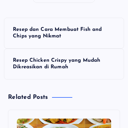
N
Resep dan Cara Membuat Fish and
a
Chips yang Nikmat
v
Resep Chicken Crispy yang Mudah
i
Dikreasikan di Rumah
g
a
Related Posts
s
i