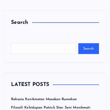
Search
C
a
ri
Search
LATEST POSTS
Rahasia Kenikmatan Masakan Rumahan
Filosofi Kehidupan Patrick Star: Seni Menikmati