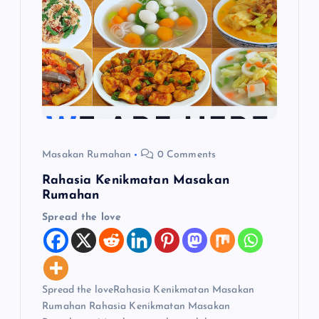
p
o
s
Masakan Rumahan
0 Comments
Rahasia Kenikmatan Masakan
Rumahan
Spread the love
Spread the loveRahasia Kenikmatan Masakan
Rumahan Rahasia Kenikmatan Masakan