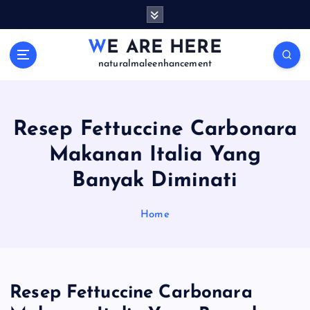
S
k
i
WE ARE HERE
p
naturalmaleenhancement
t
o
c
o
Resep Fettuccine Carbonara
n
Makanan Italia Yang
t
e
Banyak Diminati
n
t
Home
Resep Fettuccine Carbonara