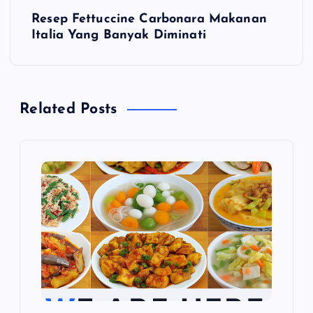
Resep Fettuccine Carbonara Makanan
i
Italia Yang Banyak Diminati
g
a
Related Posts
s
i
p
o
s