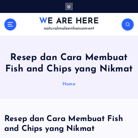
S
k
i
WE ARE HERE
p
naturalmaleenhancement
t
o
c
o
Resep dan Cara Membuat
n
Fish and Chips yang Nikmat
t
e
n
Home
t
Resep dan Cara Membuat Fish
and Chips yang Nikmat