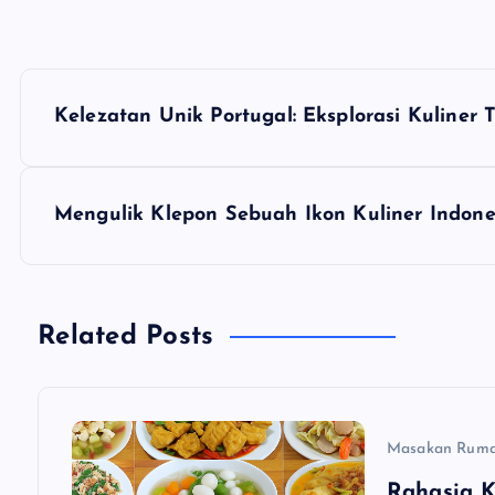
N
Kelezatan Unik Portugal: Eksplorasi Kuliner T
a
v
Mengulik Klepon Sebuah Ikon Kuliner Indone
i
g
Related Posts
a
Masakan Rum
s
Rahasia 