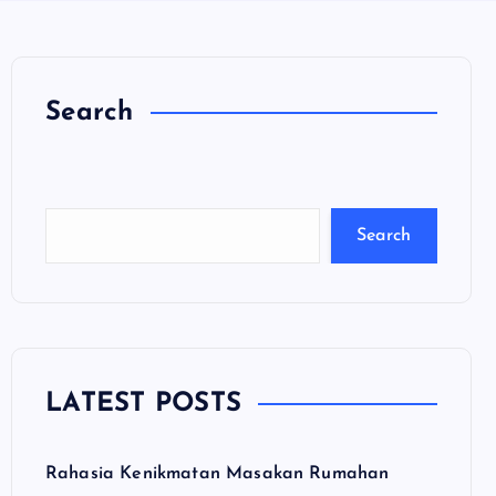
Search
C
a
ri
Search
LATEST POSTS
Rahasia Kenikmatan Masakan Rumahan