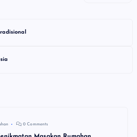
radisional
sia
ahan
0 Comments
Kenikmatan Masakan Rumahan