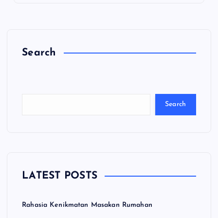
Search
C
a
ri
Search
LATEST POSTS
Rahasia Kenikmatan Masakan Rumahan