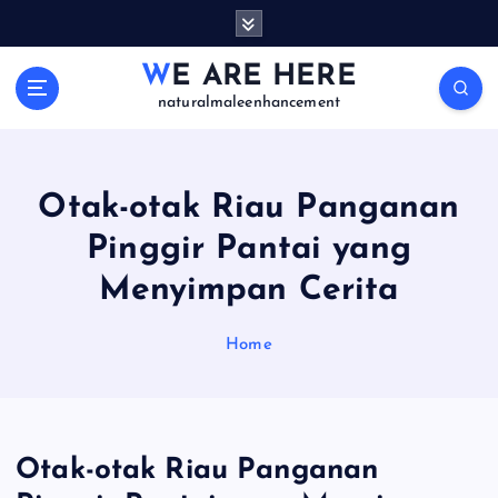
S
k
i
WE ARE HERE
p
naturalmaleenhancement
t
o
c
o
Otak-otak Riau Panganan
n
Pinggir Pantai yang
t
e
Menyimpan Cerita
n
t
Home
Otak-otak Riau Panganan