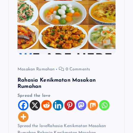
p
o
s
Masakan Rumahan
0 Comments
Rahasia Kenikmatan Masakan
Rumahan
Spread the love
Spread the loveRahasia Kenikmatan Masakan
Rumahan Rahasia Kenikmatan Masakan