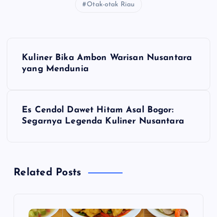
Otak-otak Riau
N
Kuliner Bika Ambon Warisan Nusantara
a
yang Mendunia
v
Es Cendol Dawet Hitam Asal Bogor:
i
Segarnya Legenda Kuliner Nusantara
g
a
Related Posts
s
i