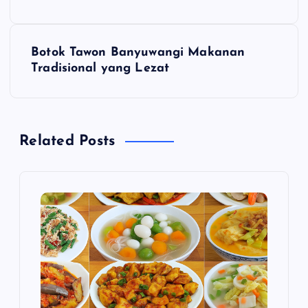
v
Botok Tawon Banyuwangi Makanan
i
Tradisional yang Lezat
g
a
Related Posts
s
i
p
o
s