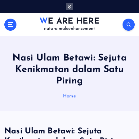
S
k
i
WE ARE HERE
p
naturalmaleenhancement
t
o
c
o
Nasi Ulam Betawi: Sejuta
n
Kenikmatan dalam Satu
t
e
Piring
n
t
Home
Nasi Ulam Betawi: Sejuta