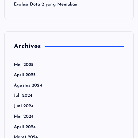
Evolusi Dota 2 yang Memukau
Archives
Mei 2025
April 2025
Agustus 2024
Juli 2024
Juni 2024
Mei 2024
April 2024
Maret 2024