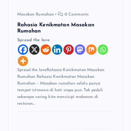
Masakan Rumahan
0 Comments
Rahasia Kenikmatan Masakan
Rumahan
Spread the love
Spread the loveRahasia Kenikmatan Masakan
Rumahan Rahasia Kenikmatan Masakan
Rumahan – Masakan rumahan selalu punya
tempat istimewa di hati siapa pun. Tak peduli
seberapa sering kita mencicipi makanan di
restoran…