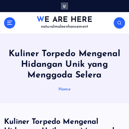
S
k
i
WE ARE HERE
p
naturalmaleenhancement
t
o
c
o
Kuliner Torpedo Mengenal
n
Hidangan Unik yang
t
e
Menggoda Selera
n
t
Home
Kuliner Torpedo Mengenal