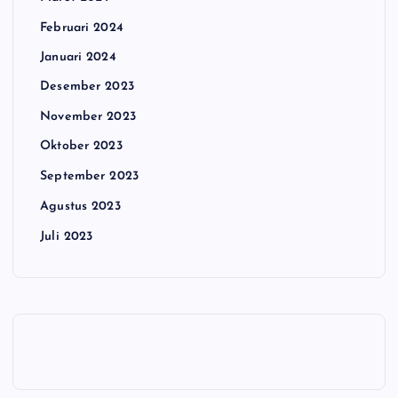
Februari 2024
Januari 2024
Desember 2023
November 2023
Oktober 2023
September 2023
Agustus 2023
Juli 2023