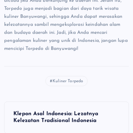
dicoba jika Anda berkunjung ke daerah ini. Selain itu,
Torpedo juga menjadi bagian dari daya tarik wisata
kuliner Banyuwangi, sehingga Anda dapat merasakan
kelezatannya sambil mengeksplorasi keindahan alam
dan budaya daerah ini. Jadi, jika Anda mencari
pengalaman kuliner yang unik di Indonesia, jangan lupa
mencicipi Torpedo di Banyuwangi!
Kuliner Torpedo
N
Klepon Asal Indonesia: Lezatnya
a
Kelezatan Tradisional Indonesia