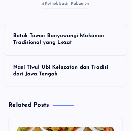
Kethek Bacin Kabumen
N
Botok Tawon Banyuwangi Makanan
a
Tradisional yang Lezat
v
Nasi Tiwul Ubi Kelezatan dan Tradisi
i
dari Jawa Tengah
g
a
Related Posts
s
i