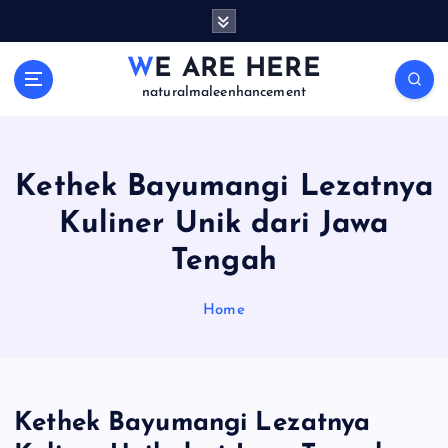
S
k
i
WE ARE HERE
p
naturalmaleenhancement
t
o
c
o
Kethek Bayumangi Lezatnya
n
Kuliner Unik dari Jawa
t
e
Tengah
n
t
Home
Kethek Bayumangi Lezatnya