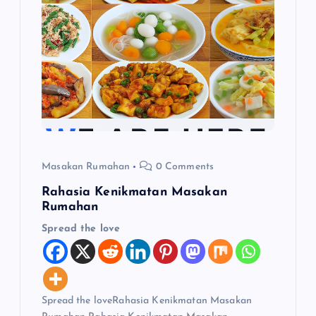
p
o
s
Masakan Rumahan
0 Comments
Rahasia Kenikmatan Masakan
Rumahan
Spread the love
Spread the loveRahasia Kenikmatan Masakan