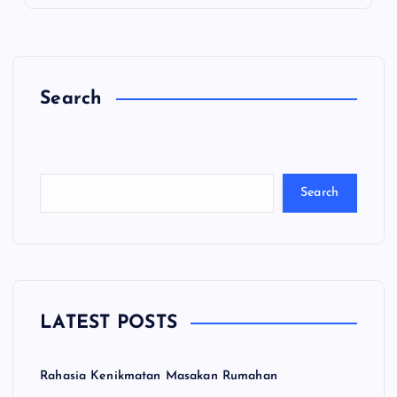
Search
C
a
ri
Search
LATEST POSTS
Rahasia Kenikmatan Masakan Rumahan