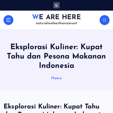
S
k
i
WE ARE HERE
p
naturalmaleenhancement
t
o
c
o
Eksplorasi Kuliner: Kupat
n
Tahu dan Pesona Makanan
t
e
Indonesia
n
t
Home
Eksplorasi Kuliner: Kupat Tahu