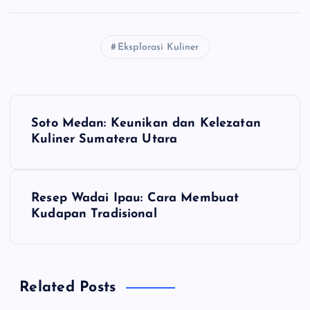
Eksplorasi Kuliner
N
Soto Medan: Keunikan dan Kelezatan
a
Kuliner Sumatera Utara
v
Resep Wadai Ipau: Cara Membuat
i
Kudapan Tradisional
g
a
Related Posts