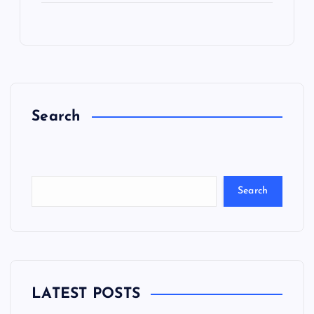
Search
C
a
ri
Search
LATEST POSTS