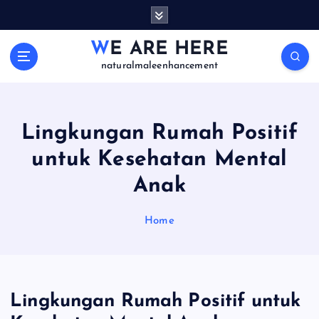
S
k
i
WE ARE HERE
p
naturalmaleenhancement
t
o
c
o
Lingkungan Rumah Positif
n
untuk Kesehatan Mental
t
e
Anak
n
t
Home
Lingkungan Rumah Positif untuk