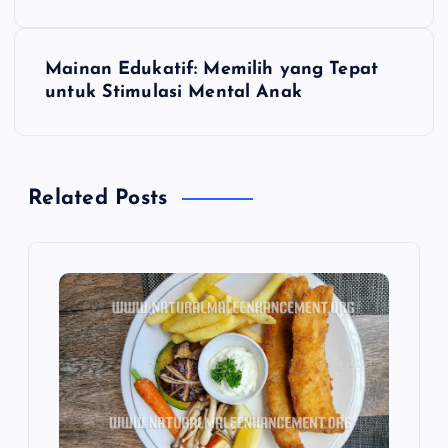
v
Mainan Edukatif: Memilih yang Tepat
i
untuk Stimulasi Mental Anak
g
a
Related Posts
s
i
p
o
s