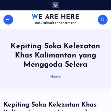
S
k
i
WE ARE HERE
p
naturalmaleenhancement
t
o
c
o
Kepiting Soka Kelezatan
n
Khas Kalimantan yang
t
e
Menggoda Selera
n
t
Home
Kepiting Soka Kelezatan Khas