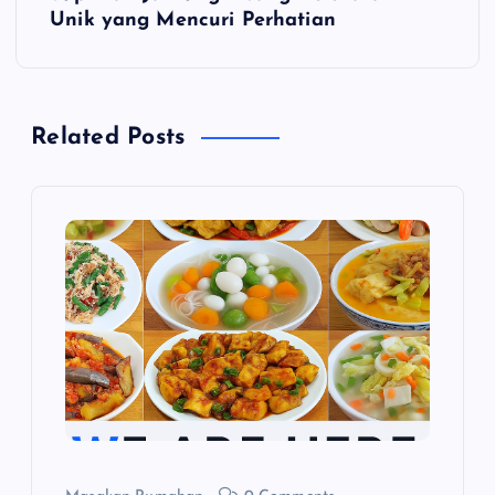
i
Unik yang Mencuri Perhatian
g
a
Related Posts
s
i
p
o
s