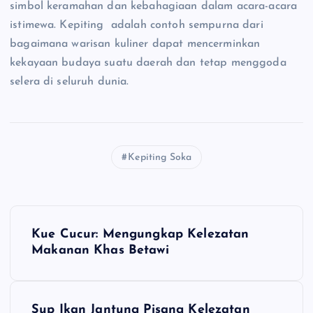
simbol keramahan dan kebahagiaan dalam acara-acara
istimewa. Kepiting adalah contoh sempurna dari
bagaimana warisan kuliner dapat mencerminkan
kekayaan budaya suatu daerah dan tetap menggoda
selera di seluruh dunia.
Kepiting Soka
N
Kue Cucur: Mengungkap Kelezatan
a
Makanan Khas Betawi
v
Sup Ikan Jantung Pisang Kelezatan