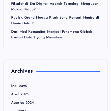
Filsafat di Era Digital: Apakah Teknologi Mengubah
Makna Hidup?
Rubick, Grand Magus: Kisah Sang Pencuri Mantra di
Dunia Dota 2
Dari Mod Komunitas Menjadi Fenomena Global:
Evolusi Dota 2 yang Memukau
Archives
Mei 2025
April 2025
Agustus 2024