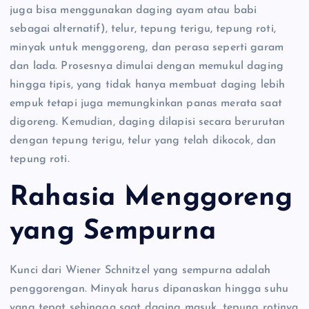
juga bisa menggunakan daging ayam atau babi
sebagai alternatif), telur, tepung terigu, tepung roti,
minyak untuk menggoreng, dan perasa seperti garam
dan lada. Prosesnya dimulai dengan memukul daging
hingga tipis, yang tidak hanya membuat daging lebih
empuk tetapi juga memungkinkan panas merata saat
digoreng. Kemudian, daging dilapisi secara berurutan
dengan tepung terigu, telur yang telah dikocok, dan
tepung roti.
Rahasia Menggoreng
yang Sempurna
Kunci dari Wiener Schnitzel yang sempurna adalah
penggorengan. Minyak harus dipanaskan hingga suhu
yang tepat sehingga saat daging masuk, tepung rotinya