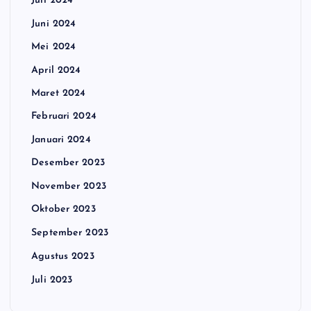
Juli 2024
Juni 2024
Mei 2024
April 2024
Maret 2024
Februari 2024
Januari 2024
Desember 2023
November 2023
Oktober 2023
September 2023
Agustus 2023
Juli 2023