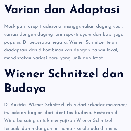
Varian dan Adaptasi
Meskipun resep tradisional menggunakan daging veal,
variasi dengan daging lain seperti ayam dan babi juga
populer. Di beberapa negara, Wiener Schnitzel telah
diadaptasi dan dikombinasikan dengan bahan lokal,
menciptakan variasi baru yang unik dan lezat.
Wiener Schnitzel dan
Budaya
Di Austria, Wiener Schnitzel lebih dari sekadar makanan;
itu adalah bagian dari identitas budaya. Restoran di
Wina bersaing untuk menyajikan Wiener Schnitzel
terbaik, dan hidangan ini hampir selalu ada di menu